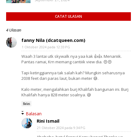
CATAT ULASAN
4 Ulasan
fanny Nila (dcatqueen.com)
1 Oktober 2024 pada 12:33 PG
Waah 3 lantai utk skywalk nya yaa kak 👍👍. Menariiik.
Pantas ramai, Krn memang cantiiik view dia. 😍😍
Tapi ketinggiannya tak salah kah? Mungkin seharusnya
2038 feet dari paras laut, bukan meter 😅.
Kalo meter, mengalahkan burj Khalifah bangunan ini. Burj
Khalifah hanya 828 meter soalnya. 😅
Balas
Balasan
Rini Ismail
21 Oktober 2024 pada 9:34 PG