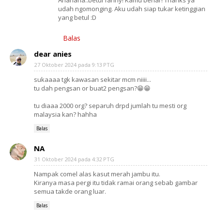
Ahahaha..betul fanny! Kamu benar! Thanks ya
udah ngomonging. Aku udah siap tukar ketinggian
yang betul :D
Balas
dear anies
27 Oktober 2024 pada 9:13 PTG
sukaaaa tgk kawasan sekitar mcm niiii...
tu dah pengsan or buat2 pengsan?😁😁
tu diaaa 2000 org? separuh drpd jumlah tu mesti org
malaysia kan? hahha
Balas
NA
31 Oktober 2024 pada 4:32 PTG
Nampak comel alas kasut merah jambu itu.
Kiranya masa pergi itu tidak ramai orang sebab gambar
semua takde orang luar.
Balas