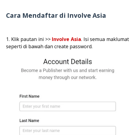
Cara Mendaftar di Involve Asia
1. Klik pautan ini >>
Involve Asia
. Isi semua maklumat
seperti di bawah dan create password.