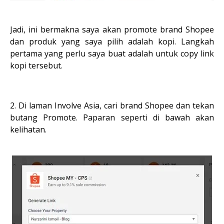
Jadi, ini bermakna saya akan promote brand Shopee
dan produk yang saya pilih adalah kopi. Langkah
pertama yang perlu saya buat adalah untuk copy link
kopi tersebut.
2. Di laman Involve Asia, cari brand Shopee dan tekan
butang Promote. Paparan seperti di bawah akan
kelihatan.