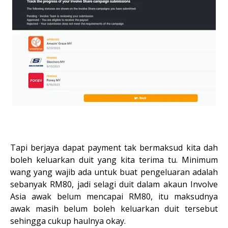
Tapi berjaya dapat payment tak bermaksud kita dah
boleh keluarkan duit yang kita terima tu. Minimum
wang yang wajib ada untuk buat pengeluaran adalah
sebanyak RM80, jadi selagi duit dalam akaun Involve
Asia awak belum mencapai RM80, itu maksudnya
awak masih belum boleh keluarkan duit tersebut
sehingga cukup haulnya okay.