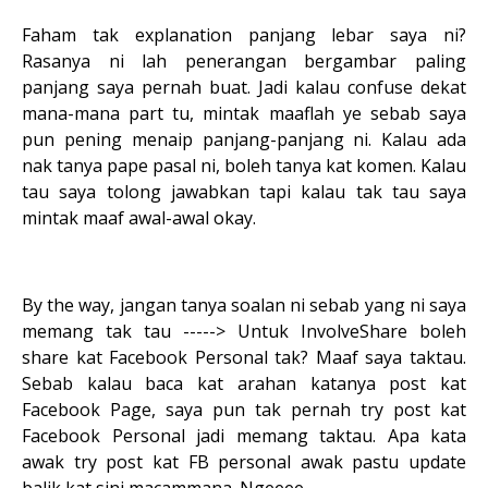
Faham tak explanation panjang lebar saya ni?
Rasanya ni lah penerangan bergambar paling
panjang saya pernah buat. Jadi kalau confuse dekat
mana-mana part tu, mintak maaflah ye sebab saya
pun pening menaip panjang-panjang ni. Kalau ada
nak tanya pape pasal ni, boleh tanya kat komen. Kalau
tau saya tolong jawabkan tapi kalau tak tau saya
mintak maaf awal-awal okay.
By the way, jangan tanya soalan ni sebab yang ni saya
memang tak tau -----> Untuk InvolveShare boleh
share kat Facebook Personal tak? Maaf saya taktau.
Sebab kalau baca kat arahan katanya post kat
Facebook Page, saya pun tak pernah try post kat
Facebook Personal jadi memang taktau. Apa kata
awak try post kat FB personal awak pastu update