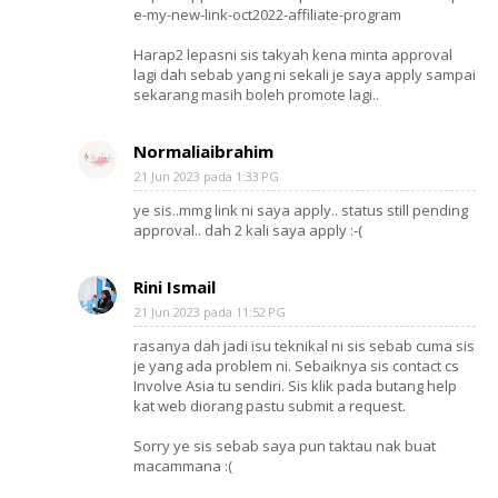
e-my-new-link-oct2022-affiliate-program
Harap2 lepasni sis takyah kena minta approval
lagi dah sebab yang ni sekali je saya apply sampai
sekarang masih boleh promote lagi..
Normaliaibrahim
21 Jun 2023 pada 1:33 PG
ye sis..mmg link ni saya apply.. status still pending
approval.. dah 2 kali saya apply :-(
Rini Ismail
21 Jun 2023 pada 11:52 PG
rasanya dah jadi isu teknikal ni sis sebab cuma sis
je yang ada problem ni. Sebaiknya sis contact cs
Involve Asia tu sendiri. Sis klik pada butang help
kat web diorang pastu submit a request.
Sorry ye sis sebab saya pun taktau nak buat
macammana :(