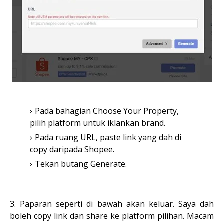
Pada bahagian Choose Your Property,
pilih platform untuk iklankan brand.
Pada ruang URL, paste link yang dah di
copy daripada Shopee.
Tekan butang Generate.
3. Paparan seperti di bawah akan keluar. Saya dah
boleh copy link dan share ke platform pilihan. Macam