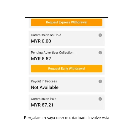
Pengalaman saya cash out daripada Involve Asia