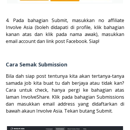
4. Pada bahagian Submit, masukkan no affiliate
Involve Asia (boleh didapati di profile, klik bahagian
kanan atas dan klik pada nama awak), masukkan
email account dan link post Facebook. Siap!
Cara Semak Submission
Bila dah siap post tentunya kita akan tertanya-tanya
samada job kita buat tu dah berjaya atau tidak kan?
Cara untuk check, hanya pergi ke bahagian atas
laman InvolveShare. Klik pada bahagian Submissions
dan masukkan email address yang didaftarkan di
bawah akaun Involve Asia. Tekan butang Submit.