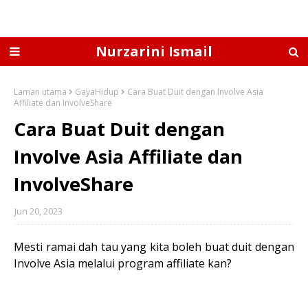
Nurzarini Ismail
Laman utama
GayaHidup
Cara Buat Duit dengan Involve Asia
Affiliate dan InvolveShare
Cara Buat Duit dengan
Involve Asia Affiliate dan
InvolveShare
Jun 20, 2023
Mesti ramai dah tau yang kita boleh buat duit dengan
Involve Asia melalui program affiliate kan?