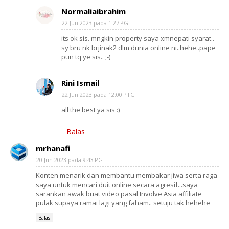
Normaliaibrahim
22 Jun 2023 pada 1:27 PG
its ok sis. mngkin property saya xmnepati syarat..
sy bru nk brjinak2 dlm dunia online ni..hehe..pape
pun tq ye sis.. ;-)
Rini Ismail
22 Jun 2023 pada 12:00 PTG
all the best ya sis :)
Balas
mrhanafi
20 Jun 2023 pada 9:43 PG
Konten menarik dan membantu membakar jiwa serta raga
saya untuk mencari duit online secara agresif...saya
sarankan awak buat video pasal Involve Asia affiliate
pulak supaya ramai lagi yang faham.. setuju tak hehehe
Balas