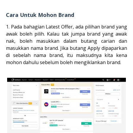
Cara Untuk Mohon Brand
1. Pada bahagian Latest Offer, ada pilihan brand yang
awak boleh pilih. Kalau tak jumpa brand yang awak
nak, boleh masukkan dalam butang carian dan
masukkan nama brand. Jika butang Apply dipaparkan
di sebelah nama brand, itu maksudnya kita kena
mohon dahulu sebelum boleh mengiklankan brand.