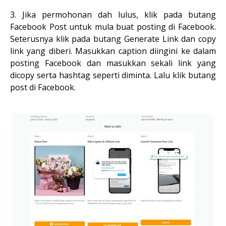
3. Jika permohonan dah lulus, klik pada butang
Facebook Post untuk mula buat posting di Facebook.
Seterusnya klik pada butang Generate Link dan copy
link yang diberi. Masukkan caption diingini ke dalam
posting Facebook dan masukkan sekali link yang
dicopy serta hashtag seperti diminta. Lalu klik butang
post di Facebook.