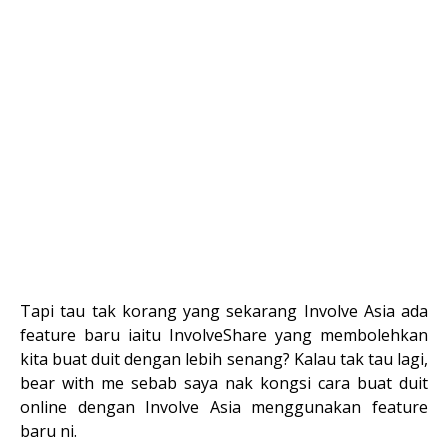
Tapi tau tak korang yang sekarang Involve Asia ada
feature baru iaitu InvolveShare yang membolehkan
kita buat duit dengan lebih senang? Kalau tak tau lagi,
bear with me sebab saya nak kongsi cara buat duit
online dengan Involve Asia menggunakan feature
baru ni.