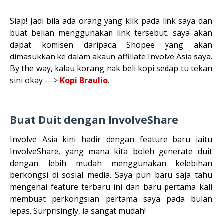
Siap! Jadi bila ada orang yang klik pada link saya dan
buat belian menggunakan link tersebut, saya akan
dapat komisen daripada Shopee yang akan
dimasukkan ke dalam akaun affiliate Involve Asia saya.
By the way, kalau korang nak beli kopi sedap tu tekan
sini okay --->
Kopi Braulio
.
Buat Duit dengan InvolveShare
Involve Asia kini hadir dengan feature baru iaitu
InvolveShare, yang mana kita boleh generate duit
dengan lebih mudah menggunakan kelebihan
berkongsi di sosial media. Saya pun baru saja tahu
mengenai feature terbaru ini dan baru pertama kali
membuat perkongsian pertama saya pada bulan
lepas. Surprisingly, ia sangat mudah!