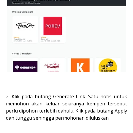
2. Klik pada butang Generate Link. Satu notis untuk
memohon akan keluar sekiranya kempen tersebut
perlu dipohon terlebih dahulu. Klik pada butang Apply
dan tunggu sehingga permohonan diluluskan.