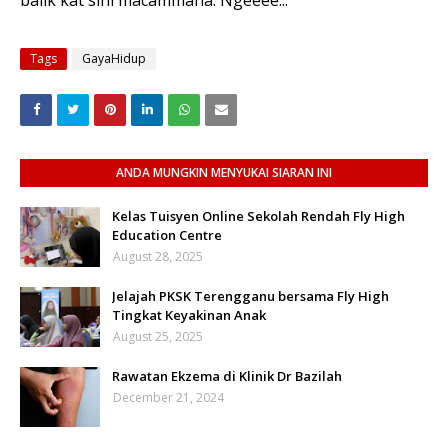
balik kat sini macammana. Ngeeee...
Tags
GayaHidup
ANDA MUNGKIN MENYUKAI SIARAN INI
Kelas Tuisyen Online Sekolah Rendah Fly High
Education Centre
August 28, 2025
Jelajah PKSK Terengganu bersama Fly High
Tingkat Keyakinan Anak
August 25, 2025
Rawatan Ekzema di Klinik Dr Bazilah
December 21, 2024