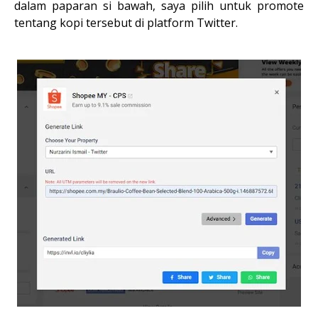
dalam paparan si bawah, saya pilih untuk promote
tentang kopi tersebut di platform Twitter.