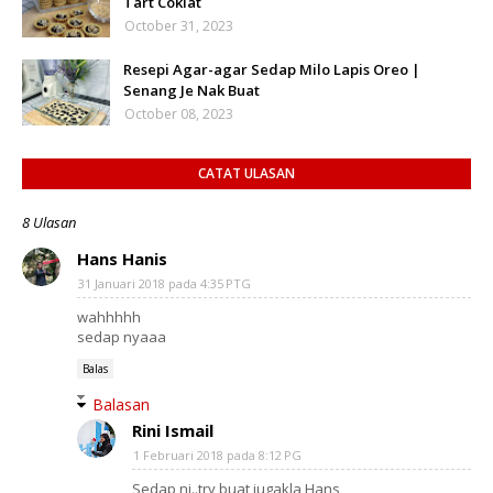
Tart Coklat
October 31, 2023
Resepi Agar-agar Sedap Milo Lapis Oreo |
Senang Je Nak Buat
October 08, 2023
CATAT ULASAN
8 Ulasan
Hans Hanis
31 Januari 2018 pada 4:35 PTG
wahhhhh
sedap nyaaa
Balas
Balasan
Rini Ismail
1 Februari 2018 pada 8:12 PG
Sedap ni..try buat jugakla Hans