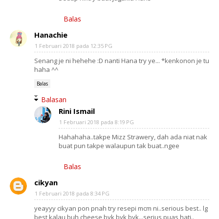
Balas
Hanachie
1 Februari 2018 pada 12:35 PG
Senang je ni hehehe :D nanti Hana try ye... *kenkonon je tu
haha ^^
Balas
Balasan
Rini Ismail
1 Februari 2018 pada 8:19 PG
Hahahaha..takpe Mizz Strawery, dah ada niat nak
buat pun takpe walaupun tak buat..ngee
Balas
cikyan
1 Februari 2018 pada 8:34 PG
yeayyy cikyan pon pnah try resepi mcm ni..serious best.. lg
best kalau buh cheese byk byk byk...serius puas hati..