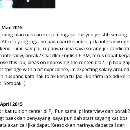
Mac 2015
r, mmg plan nak cari kerja mengajar tuisyen jer sbb senang
bi dia yang jaga. So pada hari kejadian, pi la interview dgn
kend. Time sampai, rupanya cuma saya sorang jer candidat
 interview, borak2 sikit dlm English + BM, terus dapat kerja
ose this job, ideas on improving the center..bla2..Tp bab gaj
this age with a bit experience, im expecting salary around
 husband kata nak tolak kerja tu. Jadi, konfirm la xjadi kerj
di Setapak :(
April 2015
 kat tuition center di PJ. Pun sama, pi interview dan borak2
 sgt baek dan penyayang, saya pun dah start sayang kat bos
ata akan call jika dapat. Keesokkan harinya, dapat call dari