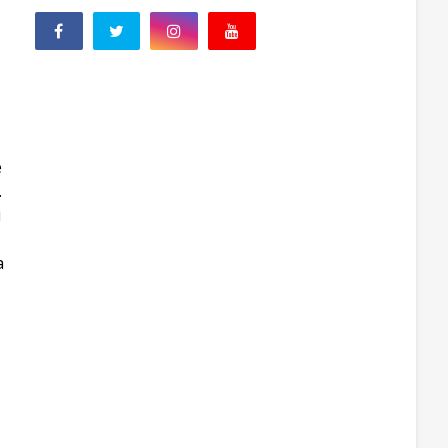
e
.
i
a