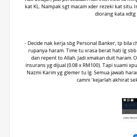
kat KL. Nampak sgt macam xder rezeki kat situ. In
diorang kata xdtg 
- Decide nak kerja sbg Personal Banker, tp bila 
rupanya haram. Time tu xrasa berat hati lg sbb
dan repent to Allah. Jadi xmakan duit haram. 
insurans yg dijual (0.08 x RM100). Tapi suami xpu
Nazmi Karim yg glemer tu lg. Semua jawab haram
camni 'kejarlah akhirat se