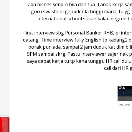
ada bisnes sendiri bila dah tua. Tanak kerja sa
guru swasta ni gaji xder la tinggi mana, tu yg
international school susah kalau degree bu
First interview sbg Personal Banker RHB, pi inte
datang. Time interview fully English tp kadang2 
borak pun ada, sampai 2 jam duduk kat dlm bili
SPM sampai skrg. Pastu interviewer sajer nak ps
saya dapat kerja tu tp kena tunggu HR call dul
call dari HR 