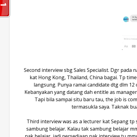
Second interview sbg Sales Specialist. Dgr pa
kat Hong Kong, Thailand, China bagai. Tp tim
langsung. Punya ramai candidate dtg dlm 12 o
Kebanyakan yang datang dah entitle as manager, h
Tapi bila sampai situ baru tau, the job is co
termasukla saya. Taknak bu
Third interview was as a lecturer kat Sepang tp 
sambung belajar. Kalau tak sambung belajar mm
nak belajar, jadi persediaan nak interview tu mmg