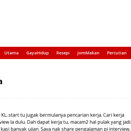
Utama
GayaHidup
Resepi
JomMakan
Percutian
a
 KL..start tu jugak bermulanya pencarian kerja. Cari kerja
iew la dulu. Dah dapat kerja tu, macam2 hal pulak yang jadi
kasi banyak ujian. Saya nak share pengalaman pi interview,