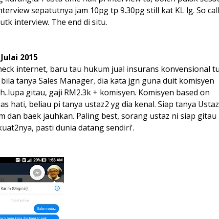
terview sepatutnya jam 10pg tp 9.30pg still kat KL lg. So cal
utk interview. The end di situ.
Julai 2015
check internet, baru tau hukum jual insurans konvensional t
 bila tanya Sales Manager, dia kata jgn guna duit komisyen
Oh..lupa gitau, gaji RM2.3k + komisyen. Komisyen based on
as hati, beliau pi tanya ustaz2 yg dia kenal. Siap tanya Ustaz
 dan baek jauhkan. Paling best, sorang ustaz ni siap gitau
kuat2nya, pasti dunia datang sendiri'.