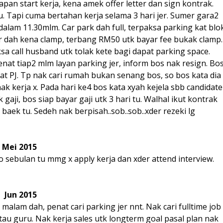
apan start kerja, kena amek offer letter dan sign kontrak.
. Tapi cuma bertahan kerja selama 3 hari jer. Sumer gara2
alam 11.30mlm. Car park dah full, terpaksa parking kat blo
ar dah kena clamp, terbang RM50 utk bayar fee bukak clamp.
sa call husband utk tolak kete bagi dapat parking space.
nat tiap2 mlm layan parking jer, inform bos nak resign. Bo
at PJ. Tp nak cari rumah bukan senang bos, so bos kata dia
 nak kerja x. Pada hari ke4 bos kata xyah kejela sbb candidate
 gaji, bos siap bayar gaji utk 3 hari tu. Walhal ikut kontrak
baek tu. Sedeh nak berpisah..sob..sob..xder rezeki lg
Mei 2015
o sebulan tu mmg x apply kerja dan xder attend interview.
Jun 2015
ja malam dah, penat cari parking jer nnt. Nak cari fulltime job
 atau guru. Nak kerja sales utk longterm goal pasal plan nak