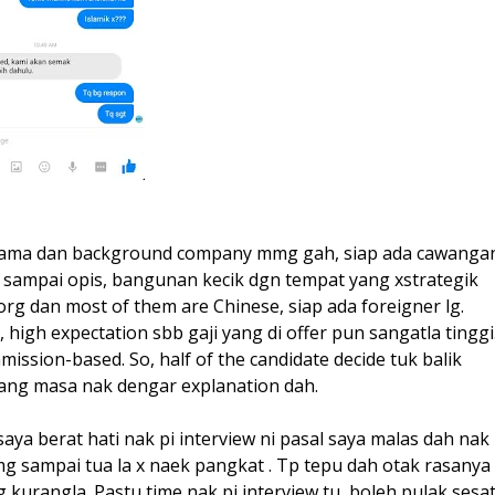
da nama dan background company mmg gah, siap ada cawanga
e sampai opis, bangunan kecik dgn tempat yang xstrategik
rg dan most of them are Chinese, siap ada foreigner lg.
igh expectation sbb gaji yang di offer pun sangatla tinggi
mmission-based. So, half of the candidate decide tuk balik
ang masa nak dengar explanation dah.
saya berat hati nak pi interview ni pasal saya malas dah nak
g sampai tua la x naek pangkat . Tp tepu dah otak rasanya
 kurangla. Pastu time nak pi interview tu, boleh pulak sesa