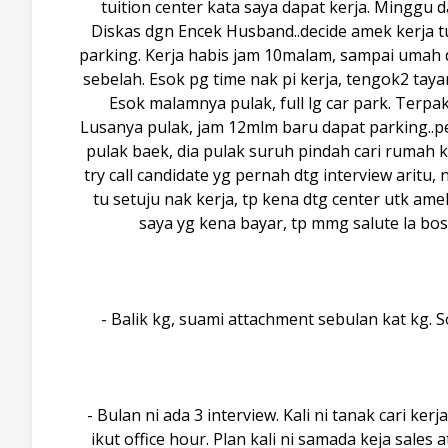
tuition center kata saya dapat kerja. Minggu d
Diskas dgn Encek Husband..decide amek kerja tu
parking. Kerja habis jam 10malam, sampai umah d
sebelah. Esok pg time nak pi kerja, tengok2 tay
Esok malamnya pulak, full lg car park. Terpak
Lusanya pulak, jam 12mlm baru dapat parking..pe
pulak baek, dia pulak suruh pindah cari rumah k
try call candidate yg pernah dtg interview aritu,
tu setuju nak kerja, tp kena dtg center utk amek
saya yg kena bayar, tp mmg salute la bos 
- Balik kg, suami attachment sebulan kat kg. S
- Bulan ni ada 3 interview. Kali ni tanak cari ker
ikut office hour. Plan kali ni samada keja sales