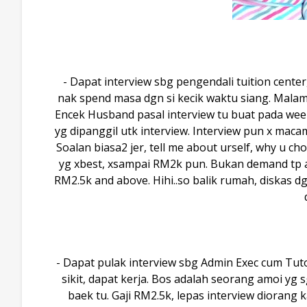
- Dapat interview sbg pengendali tuition cente
nak spend masa dgn si kecik waktu siang. Malam A
Encek Husband pasal interview tu buat pada wee
yg dipanggil utk interview. Interview pun x macam
Soalan biasa2 jer, tell me about urself, why u cho
yg xbest, xsampai RM2k pun. Bukan demand tp at 
RM2.5k and above. Hihi..so balik rumah, diskas dgn
- Dapat pulak interview sbg Admin Exec cum Tutor
sikit, dapat kerja. Bos adalah seorang amoi yg
baek tu. Gaji RM2.5k, lepas interview diorang k