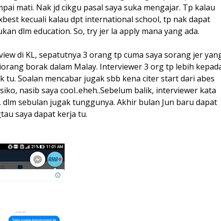
mpai mati. Nak jd cikgu pasal saya suka mengajar. Tp kalau
 xbest kecuali kalau dpt international school, tp nak dapat
kan dlm education. So, try jer la apply mana yang ada.
rview di KL, sepatutnya 3 orang tp cuma saya sorang jer yan
diorang borak dalam Malay. Interviewer 3 org tp lebih kepad
k tu. Soalan mencabar jugak sbb kena citer start dari abes
iko, nasib saya cool..eheh..Sebelum balik, interviewer kata
u, dlm sebulan jugak tunggunya. Akhir bulan Jun baru dapat
gtau saya dapat kerja tu.