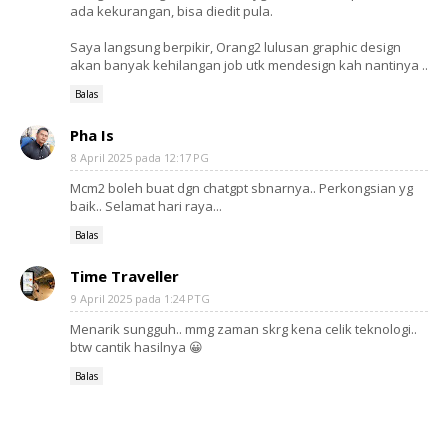
ada kekurangan, bisa diedit pula.
Saya langsung berpikir, Orang2 lulusan graphic design
akan banyak kehilangan job utk mendesign kah nantinya ..
Balas
Pha Is
8 April 2025 pada 12:17 PG
Mcm2 boleh buat dgn chatgpt sbnarnya.. Perkongsian yg
baik.. Selamat hari raya...
Balas
Time Traveller
9 April 2025 pada 1:24 PTG
Menarik sungguh.. mmg zaman skrg kena celik teknologi..
btw cantik hasilnya 😀
Balas