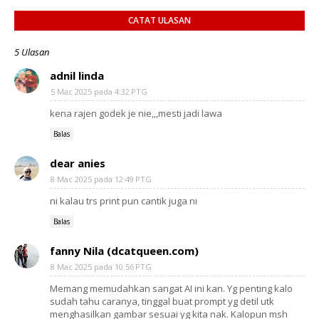
CATAT ULASAN
5 Ulasan
adnil linda
5 Mac 2025 pada 4:32 PTG
kena rajen godek je nie,,,mesti jadi lawa
Balas
dear anies
8 Mac 2025 pada 12:49 PTG
ni kalau trs print pun cantik juga ni
Balas
fanny Nila (dcatqueen.com)
8 Mac 2025 pada 10:56 PTG
Memang memudahkan sangat AI ini kan. Yg penting kalo
sudah tahu caranya, tinggal buat prompt yg detil utk
menghasilkan gambar sesuai yg kita nak. Kalopun msh