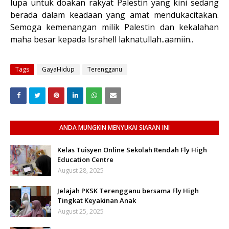
lupa untuk doakan rakyat Palestin yang kini sedang
berada dalam keadaan yang amat mendukacitakan.
Semoga kemenangan milik Palestin dan kekalahan
maha besar kepada Israhell laknatullah..aamiin..
Tags
GayaHidup
Terengganu
ANDA MUNGKIN MENYUKAI SIARAN INI
Kelas Tuisyen Online Sekolah Rendah Fly High
Education Centre
August 28, 2025
Jelajah PKSK Terengganu bersama Fly High
Tingkat Keyakinan Anak
August 25, 2025