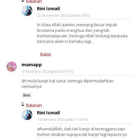
Balasan
Rini Ismail
22 November 2023 pada 8:26 PG
In shaa Allah aamiin..memang besar impak
terutama pada orang tua dan yang tak
berkemampuan. Semoga Allah lindung daripada
bencana alam ni berlaku lagi..
Balas
mamapp
4 Disember 2023 pada 4:35 PTG
dh mula banjir kat sana. semoga dipermudahkan
semuanya
Balas
Balasan
Rini Ismail
7 Disember 2023 pada 11:35 PG
alhamdulillah, dah tak banjir di terengganu tapi
mohon doakan supaya tak banjir lagi lepasni ye