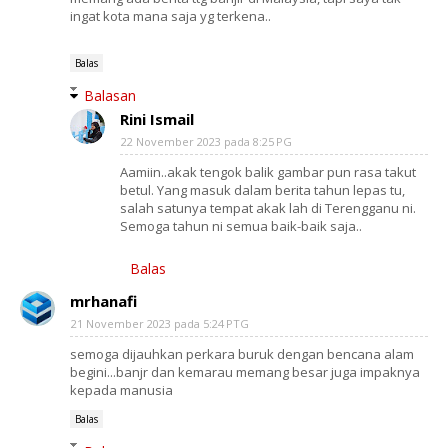
ingat kota mana saja yg terkena..
Balas
Balasan
Rini Ismail
22 November 2023 pada 8:25 PG
Aamiin..akak tengok balik gambar pun rasa takut
betul. Yang masuk dalam berita tahun lepas tu,
salah satunya tempat akak lah di Terengganu ni.
Semoga tahun ni semua baik-baik saja..
Balas
mrhanafi
21 November 2023 pada 5:24 PTG
semoga dijauhkan perkara buruk dengan bencana alam
begini...banjr dan kemarau memang besar juga impaknya
kepada manusia
Balas