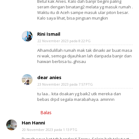
Betul kak Anies. Kalo dah banjir begini paling
seram dengan binatang2 melata yg masuk rumah .
Waktu itu di Aceh sampe masuk ular piton besar.
Kalo saya lihat, bisa pingsan mungkin
Rini Ismail
22 November 2023 pada 8:22 PG
Alhamdulillah rumah mak tak dinaiki air buat masa
ni wak, semoga dijauhkan lah daripada banjir dan
haiwan berbisa tu..ghisau
dear anies
23 November 2023 pada 7:57 PTG
tu laa... kita doakan yg baik2 utk mereka dan
bebas drpd segala marabahaya. aminnn
Balas
Han Hanni
20 November 2023 pada 1:13 PTG