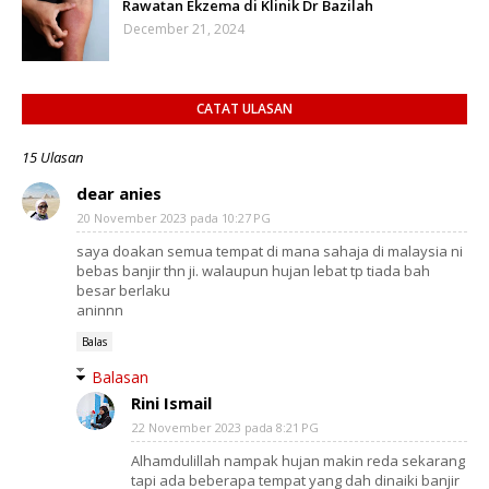
Rawatan Ekzema di Klinik Dr Bazilah
December 21, 2024
CATAT ULASAN
15 Ulasan
dear anies
20 November 2023 pada 10:27 PG
saya doakan semua tempat di mana sahaja di malaysia ni
bebas banjir thn ji. walaupun hujan lebat tp tiada bah
besar berlaku
aninnn
Balas
Balasan
Rini Ismail
22 November 2023 pada 8:21 PG
Alhamdulillah nampak hujan makin reda sekarang
tapi ada beberapa tempat yang dah dinaiki banjir