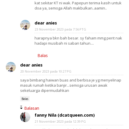
kat sekitar KT ni wak. Papepun terima kasih untuk
doa ya, semoga Allah makbulkan..aamin..
dear anies
23 November 2023 pada 7:56 PTG
harapnya bkn bah besar. sy faham mmg perit nak
hadapi musibah ni saban tahun....
Balas
dear anies
20 November 2023 pada 10:27 PG
saya bimbang haiwan buas and berbisa je yg menyelinap
masuk rumah ketika banjir...semoga urusan awak
sekeluarga dipermudahkan
Balas
Balasan
fanny Nila (dcatqueen.com)
21 November 2023 pada 12:39 PG