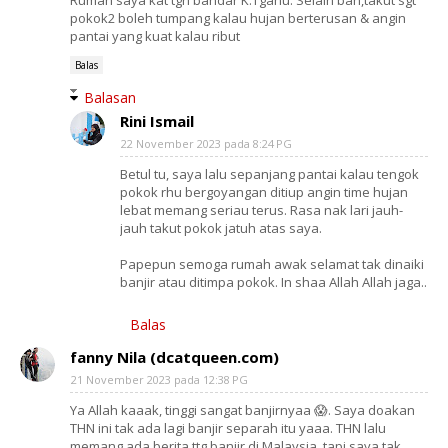
Rumah saya kat tgh bandar K.Tganu. Selain bah,takut sgt
pokok2 boleh tumpang kalau hujan berterusan & angin
pantai yang kuat kalau ribut
Balas
Balasan
Rini Ismail
22 November 2023 pada 8:24 PG
Betul tu, saya lalu sepanjang pantai kalau tengok
pokok rhu bergoyangan ditiup angin time hujan
lebat memang seriau terus. Rasa nak lari jauh-
jauh takut pokok jatuh atas saya.
Papepun semoga rumah awak selamat tak dinaiki
banjir atau ditimpa pokok. In shaa Allah Allah jaga..
Balas
fanny Nila (dcatqueen.com)
21 November 2023 pada 12:38 PG
Ya Allah kaaak, tinggi sangat banjirnyaa 😱. Saya doakan
THN ini tak ada lagi banjir separah itu yaaa. THN lalu
memang ada berita ttg banjir di Malaysia, tapi saya tak