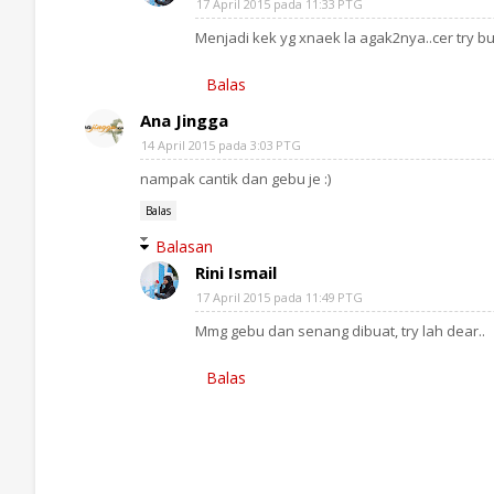
17 April 2015 pada 11:33 PTG
Menjadi kek yg xnaek la agak2nya..cer try bua
Balas
Ana Jingga
14 April 2015 pada 3:03 PTG
nampak cantik dan gebu je :)
Balas
Balasan
Rini Ismail
17 April 2015 pada 11:49 PTG
Mmg gebu dan senang dibuat, try lah dear..
Balas