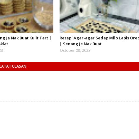
g Je Nak Buat Kulit Tart |
Resepi Agar-agar Sedap Milo Lapis Ore
oklat
| Senang Je Nak Buat
23
October 08, 2023
CATAT ULASAN