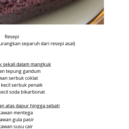
Resepi
rangkan separuh dari resepi asal)
k sekali dalam mangkuk
wan tepung gandum
wan serbuk coklat
 kecil serbuk penaik
kecil soda bikarbonat
n atas dapur hingga sebati
 cawan mentega
cawan gula pasir
cawan susu cair