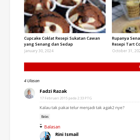
Cupcake Coklat Resepi Sukatan Cawan
Rupanya Senan
yang Senang dan Sedap
Resepi Tart C
January 30, 2024
October 31, 20
4 Ulasan
Fadzi Razak
17 Februari 2015 pada 2:33 PTG
Kalau tak pakai telur menjadi tak agak2 nye?
Balas
Balasan
Rini Ismail