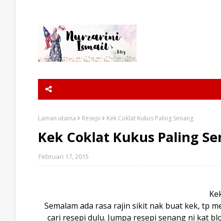
Laman utama
Resepi
Kek Coklat Kukus Paling Senang
Kek Coklat Kukus Paling S
Februari 17, 2015
Kek
Semalam ada rasa rajin sikit nak buat kek, tp m
cari resepi dulu. Jumpa resepi senang ni kat b