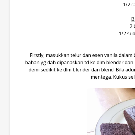
1/2 
B
2 
1/2 sud
Firstly, masukkan telur dan esen vanila dal
bahan yg dah dipanaskan td ke dlm blender dan b
demi sedikit ke dlm blender dan blend. Bila ad
mentega. Kukus se