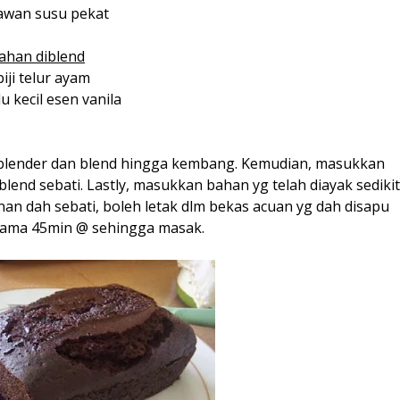
cawan susu pekat
ahan diblend
biji telur ayam
u kecil esen vanila
am blender dan blend hingga kembang. Kemudian, masukkan
lend sebati. Lastly, masukkan bahan yg telah diayak sedikit
unan dah sebati, boleh letak dlm bekas acuan yg dah disapu
lama 45min @ sehingga masak.