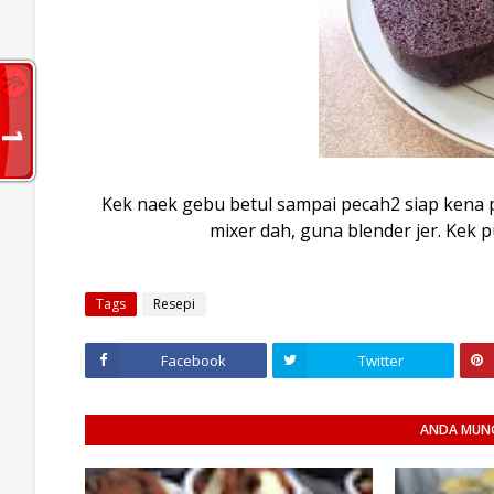
Kek naek gebu betul sampai pecah2 siap kena 
mixer dah, guna blender jer. Kek 
Tags
Resepi
Facebook
Twitter
ANDA MUNG