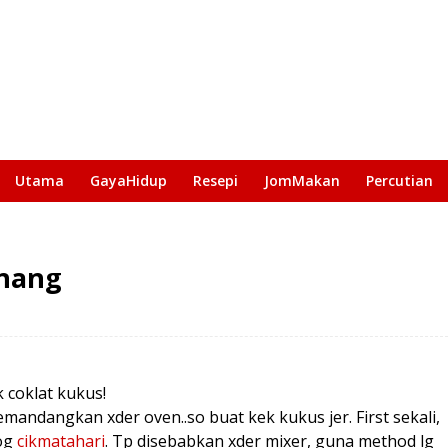
Utama
GayaHidup
Resepi
JomMakan
Percutian
enang
 coklat kukus!
emandangkan xder oven..so buat kek kukus jer. First sekali,
log
cikmatahari
. Tp disebabkan xder mixer, guna method lg