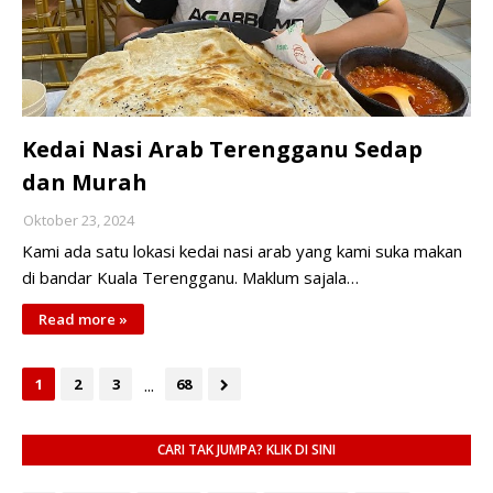
Kedai Nasi Arab Terengganu Sedap
dan Murah
Oktober 23, 2024
Kami ada satu lokasi kedai nasi arab yang kami suka makan
di bandar Kuala Terengganu. Maklum sajala…
Read more »
...
1
2
3
68
CARI TAK JUMPA? KLIK DI SINI