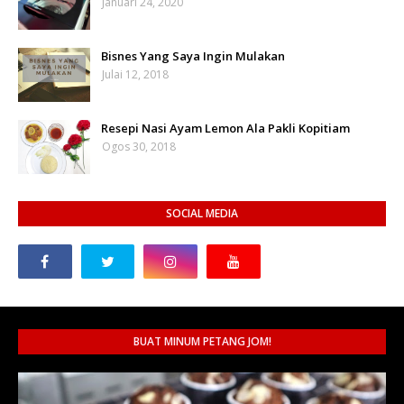
Januari 24, 2020
Bisnes Yang Saya Ingin Mulakan
Julai 12, 2018
Resepi Nasi Ayam Lemon Ala Pakli Kopitiam
Ogos 30, 2018
SOCIAL MEDIA
BUAT MINUM PETANG JOM!