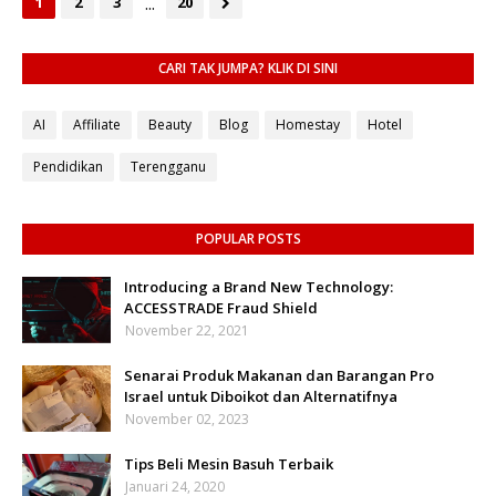
...
1
2
3
20
CARI TAK JUMPA? KLIK DI SINI
AI
Affiliate
Beauty
Blog
Homestay
Hotel
Pendidikan
Terengganu
POPULAR POSTS
Introducing a Brand New Technology:
ACCESSTRADE Fraud Shield
November 22, 2021
Senarai Produk Makanan dan Barangan Pro
Israel untuk Diboikot dan Alternatifnya
November 02, 2023
Tips Beli Mesin Basuh Terbaik
Januari 24, 2020